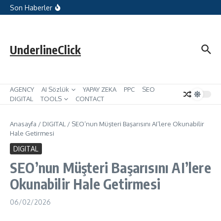
İçeriğe atla
Microsoft Reklamları, Hedef Kitle
Son Haberler
Reklamları için Hariç Tutulan İçerik
Terimlerini Ekliyor
Google’un Arama Sonuçlarında
Kullanıcıları Giriş Yapmaya Zorlaması:
Dijital Pazarlama için Çıkarımlar
UnderlineClick
AGENCY
AI Sözlük
YAPAY ZEKA
PPC
SEO
DIGITAL
TOOLS
CONTACT
Anasayfa
/
DIGITAL
/
SEO’nun Müşteri Başarısını AI’lere Okunabilir
Hale Getirmesi
DIGITAL
SEO’nun Müşteri Başarısını AI’lere
Okunabilir Hale Getirmesi
06/02/2026