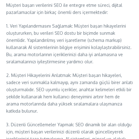
Müşteri başarı verilerini SEO ile entegre etme süreci, dijital
pazarlamacılar için birkaç önemli ders içermektedir:
1. Veri Yapılandırmasını Sağlamak: Müşteri başarı hikayelerini
oluştururken, bu verileri SEO dostu bir biçimde sunmak
önemlidir. Yapılandırılmış veri işaretleme (schema markup)
kullanarak AI sistemlerinin bilgiye erişimini kolaylaştırabilirsiniz.
Bu, arama motorlarının içeriklerinizi daha iyi anlamasına ve
sıralamalarınızı iyileştirmesine yardımcı olur.
2. Müşteri Hikayelerini Anlatmak: Müşteri başarı hikayeleri,
sadece veri sunmakla kalmayıp, aynı zamanda güçlü birer anlatı
oluşturmalıdır. SEO uyumlu içerikler, anahtar kelimeleri etkili bir
şekilde kullanarak hem kullanıcı deneyimini artırır hem de
arama motorlarında daha yüksek sıralamalara ulaşmanıza
katkıda bulunur.
3. Düzenli Güncellemeler Yapmak: SEO dinamik bir alan olduğu
için, müşteri başarı verilerinizi düzenli olarak güncelleyerek
içeriklerinizi taze tutmalısınız. AI sistemleri, güncel ve alakalı