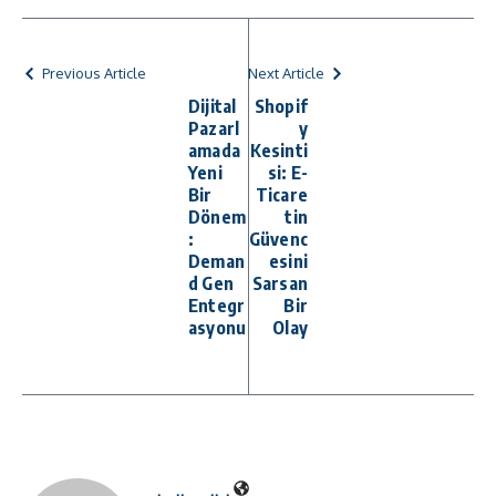
Previous Article
Next Article
Dijital
Shopif
Pazarl
y
amada
Kesinti
Yeni
si: E-
Bir
Ticare
Dönem
tin
:
Güvenc
Deman
esini
d Gen
Sarsan
Entegr
Bir
asyonu
Olay