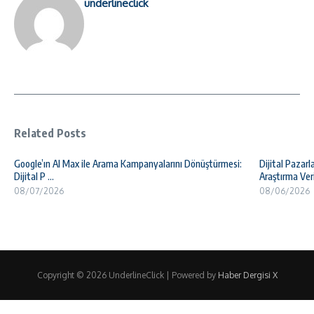
underlineclick
Related Posts
Google’ın AI Max ile Arama Kampanyalarını Dönüştürmesi:
Dijital Pazar
Dijital P ...
Araştırma Veri 
08/07/2026
08/06/2026
Copyright © 2026 UnderlineClick | Powered by
Haber Dergisi X