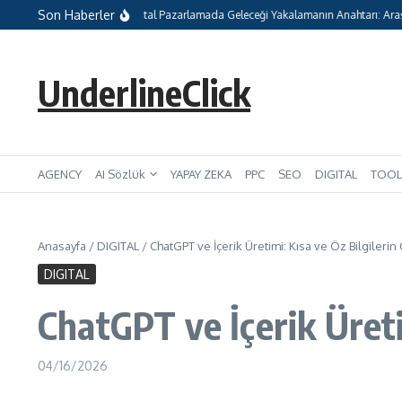
İçeriğe atla
Son Haberler
eceği
Dijital Pazarlamada Geleceği Yakalamanın Anahtarı: Araştırma Ver
UnderlineClick
AGENCY
AI Sözlük
YAPAY ZEKA
PPC
SEO
DIGITAL
TOOL
Anasayfa
/
DIGITAL
/
ChatGPT ve İçerik Üretimi: Kısa ve Öz Bilgileri
DIGITAL
ChatGPT ve İçerik Üreti
04/16/2026