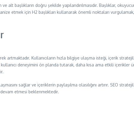
rın ve alt başlıkların doğru şekilde yapılandırılmasıdır. Başlıklar, ok
rganize etmek için H2 başlıkları kullanarak önemli noktaları vurgulamak
r
ek artmaktadır. Kullanıcıların hızla bilgiye ulaşma isteği, içerik stratej
ar, kullanıcı deneyimini ön planda tutarak, daha kısa ama etkili içerik
r.
 ulaşmasını sağlar ve içeriklerin paylaşılma olasılığını artırır. SEO stratej
ın devam etmesi beklenmektedir.