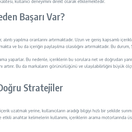
alitesi, kullanıcı deneyimini direkt olarak etkilemektedir.
Neden Başarı Var?
ar, alıntı yapılma oranlarını artırmaktadır. Uzun ve geniş kapsamlı içer
laşmakta ve bu da içeriğin paylaşılma olasılığını artırmaktadır. Bu durum,
ama yaparlar. Bu nedenle, içeriklerin bu sorulara net ve doğrudan yanıtl
rtırır. Bu da markaların görünürlüğünü ve ulaşılabilirliğini büyük ölçü
oğru Stratejiler
içerik uzatmak yerine, kullanıcıların aradığı bilgiyi hızlı bir şekilde su
e etkili anahtar kelimelerin kullanımı, içeriklerin arama motorlarında 