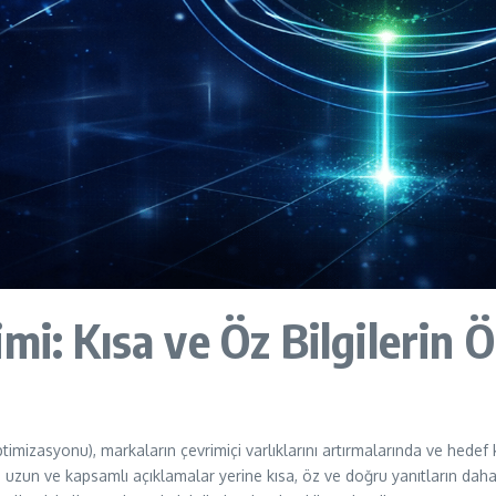
mi: Kısa ve Öz Bilgilerin 
izasyonu), markaların çevrimiçi varlıklarını artırmalarında ve hedef ki
uzun ve kapsamlı açıklamalar yerine kısa, öz ve doğru yanıtların daha f