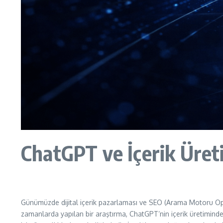
ChatGPT ve İçerik Üreti
Günümüzde dijital içerik pazarlaması ve SEO (Arama Motoru Optim
zamanlarda yapılan bir araştırma, ChatGPT’nin içerik üretiminde 