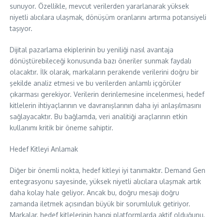
sunuyor. Özellikle, mevcut verilerden yararlanarak yüksek
niyetli alıcılara ulaşmak, dönüşüm oranlarını artırma potansiyeli
taşıyor.
Dijital pazarlama ekiplerinin bu yeniliği nasıl avantaja
dönüştürebileceği konusunda bazı öneriler sunmak faydalı
olacaktır. İlk olarak, markaların perakende verilerini doğru bir
şekilde analiz etmesi ve bu verilerden anlamlı içgörüler
çıkarması gerekiyor. Verilerin derinlemesine incelenmesi, hedef
kitlelerin ihtiyaçlarının ve davranışlarının daha iyi anlaşılmasını
sağlayacaktır. Bu bağlamda, veri analitiği araçlarının etkin
kullanımı kritik bir öneme sahiptir.
Hedef Kitleyi Anlamak
Diğer bir önemli nokta, hedef kitleyi iyi tanımaktır. Demand Gen
entegrasyonu sayesinde, yüksek niyetli alıcılara ulaşmak artık
daha kolay hale geliyor. Ancak bu, doğru mesajı doğru
zamanda iletmek açısından büyük bir sorumluluk getiriyor.
Markalar, hedef kitlelerinin hangi platformlarda aktif olduğunu,