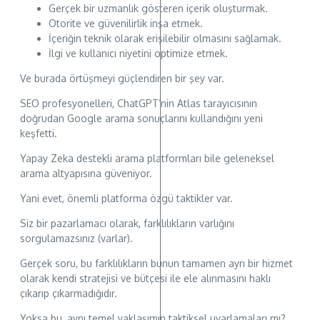
Gerçek bir uzmanlık gösteren içerik oluşturmak.
Otorite ve güvenilirlik inşa etmek.
İçeriğin teknik olarak erişilebilir olmasını sağlamak.
İlgi ve kullanıcı niyetini optimize etmek.
Ve burada örtüşmeyi güçlendiren bir şey var.
SEO profesyonelleri, ChatGPT’nin Atlas tarayıcısının
doğrudan Google arama sonuçlarını kullandığını yeni
keşfetti.
Yapay Zeka destekli arama platformları bile geleneksel
arama altyapısına güveniyor.
Yani evet, önemli platforma özgü taktikler var.
Siz bir pazarlamacı olarak, farklılıkların varlığını
sorgulamazsınız (varlar).
Gerçek soru, bu farklılıkların bunun tamamen ayrı bir hizmet
olarak kendi stratejisi ve bütçesi ile ele alınmasını haklı
çıkarıp çıkarmadığıdır.
Yoksa bu, aynı temel yaklaşımın taktiksel uyarlamaları mı?