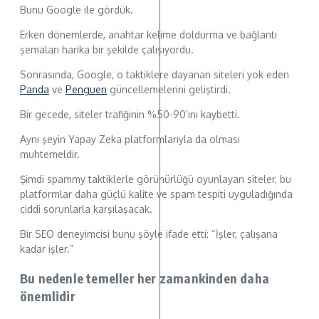
Bunu Google ile gördük.
Erken dönemlerde, anahtar kelime doldurma ve bağlantı
şemaları harika bir şekilde çalışıyordu.
Sonrasında, Google, o taktiklere dayanan siteleri yok eden
Panda
ve
Penguen
güncellemelerini geliştirdi.
Bir gecede, siteler trafiğinin %50-90’ını kaybetti.
Aynı şeyin Yapay Zeka platformlarıyla da olması
muhtemeldir.
Şimdi spammy taktiklerle görünürlüğü oyunlayan siteler, bu
platformlar daha güçlü kalite ve spam tespiti uyguladığında
ciddi sorunlarla karşılaşacak.
Bir SEO deneyimcisi bunu şöyle ifade etti: “İşler, çalışana
kadar işler.”
Bu nedenle temeller her zamankinden daha
önemlidir