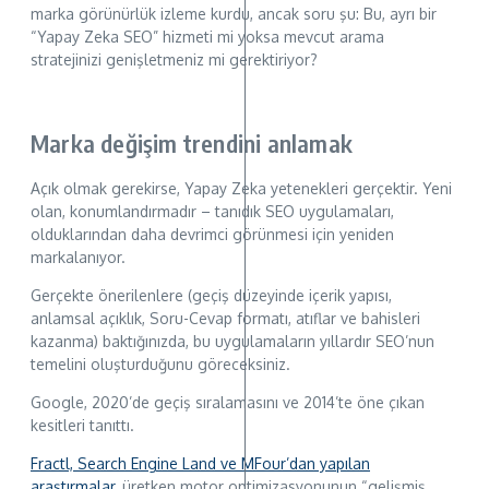
marka görünürlük izleme kurdu, ancak soru şu: Bu, ayrı bir
“Yapay Zeka SEO” hizmeti mi yoksa mevcut arama
stratejinizi genişletmeniz mi gerektiriyor?
Marka değişim trendini anlamak
Açık olmak gerekirse, Yapay Zeka yetenekleri gerçektir. Yeni
olan, konumlandırmadır – tanıdık SEO uygulamaları,
olduklarından daha devrimci görünmesi için yeniden
markalanıyor.
Gerçekte önerilenlere (geçiş düzeyinde içerik yapısı,
anlamsal açıklık, Soru-Cevap formatı, atıflar ve bahisleri
kazanma) baktığınızda, bu uygulamaların yıllardır SEO’nun
temelini oluşturduğunu göreceksiniz.
Google, 2020’de geçiş sıralamasını ve 2014’te öne çıkan
kesitleri tanıttı.
Fractl, Search Engine Land ve MFour’dan yapılan
araştırmalar
, üretken motor optimizasyonunun “gelişmiş