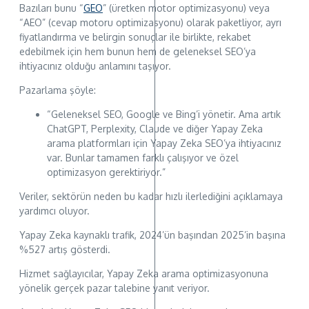
Bazıları bunu “
GEO
” (üretken motor optimizasyonu) veya
“AEO” (cevap motoru optimizasyonu) olarak paketliyor, ayrı
fiyatlandırma ve belirgin sonuçlar ile birlikte, rekabet
edebilmek için hem bunun hem de geleneksel SEO’ya
ihtiyacınız olduğu anlamını taşıyor.
Pazarlama şöyle:
“Geleneksel SEO, Google ve Bing’i yönetir. Ama artık
ChatGPT, Perplexity, Claude ve diğer Yapay Zeka
arama platformları için Yapay Zeka SEO’ya ihtiyacınız
var. Bunlar tamamen farklı çalışıyor ve özel
optimizasyon gerektiriyor.”
Veriler, sektörün neden bu kadar hızlı ilerlediğini açıklamaya
yardımcı oluyor.
Yapay Zeka kaynaklı trafik, 2024’ün başından 2025’in başına
%527 artış gösterdi.
Hizmet sağlayıcılar, Yapay Zeka arama optimizasyonuna
yönelik gerçek pazar talebine yanıt veriyor.