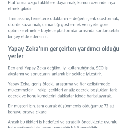
Platforma özgü taktiklere dayanmak, kumun üzerinde inşa
etmek gibidir.
Tam aksine, temellere odaklanın – değerli içerik oluşturmak,
otorite kazanmak, uzmanlığı göstermek ve niyete göre
optimize etmek – böylece platformlar arasında sürdürülebilir
bir şey elde edersiniz.
Yapay Zeka’nın gerçekten yardımcı olduğu
yerler
Ben anti-Yapay Zeka değilim. İyi kullanıldığında, SEO iş
akışlarını ve sonuçlarını anlamlı bir şekilde iyileştirir.
Yapay Zeka, geniş ölçekli araştırma ve fikir geliştirmede
mükemmeldir – rakip içerikleri analiz ederek, boşlukları fark
ederek ve konu kümelerini dakikalar içinde haritalayarak.
Bir müşteri için, tam olarak düşünmemiş olduğumuz 73 alt
konuyu ortaya çıkardı.
Ancak bu fikirleri iş hedefleri ve stratejik önceliklerle uyumlu
hale getirmek için insan uzmanlığı hâlâ gereklidir.