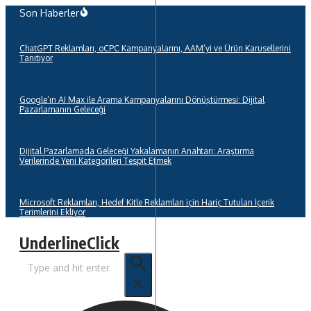
İçeriğe
Son Haberler
atla
ChatGPT Reklamları, oCPC Kampanyalarını, AAM’yi ve Ürün Karusellerini
Tanıtıyor
Google’ın AI Max ile Arama Kampanyalarını Dönüştürmesi: Dijital
Pazarlamanın Geleceği
Dijital Pazarlamada Geleceği Yakalamanın Anahtarı: Araştırma
Verilerinde Yeni Kategorileri Tespit Etmek
Microsoft Reklamları, Hedef Kitle Reklamları için Hariç Tutulan İçerik
Terimlerini Ekliyor
UnderlineClick
Arama: