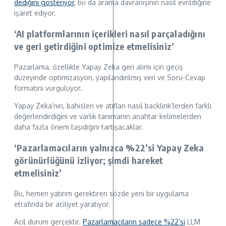
dediğini gösteriyor
, bu da arama davranışının nasıl evrildiğine
işaret ediyor.
‘AI platformlarının içerikleri nasıl parçaladığını
ve geri getirdiğini optimize etmelisiniz’
Pazarlama, özellikle Yapay Zeka geri alımı için geçiş
düzeyinde optimizasyon, yapılandırılmış veri ve Soru-Cevap
formatını vurguluyor.
Yapay Zeka’nın, bahisleri ve atıfları nasıl backlink’lerden farklı
değerlendirdiğini ve varlık tanımanın anahtar kelimelerden
daha fazla önem taşıdığını tartışacaklar.
‘Pazarlamacıların yalnızca %22’si Yapay Zeka
görünürlüğünü izliyor; şimdi hareket
etmelisiniz’
Bu, hemen yatırım gerektiren sözde yeni bir uygulama
etrafında bir aciliyet yaratıyor.
Acil durum gerçektir.
Pazarlamacıların sadece %22’si
LLM