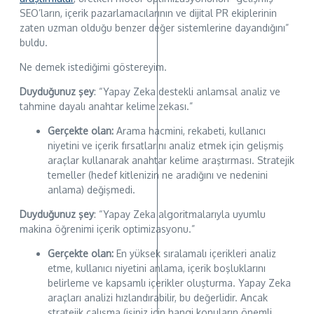
SEO’ların, içerik pazarlamacılarının ve dijital PR ekiplerinin
zaten uzman olduğu benzer değer sistemlerine dayandığını”
buldu.
Ne demek istediğimi göstereyim.
Duyduğunuz şey
: “Yapay Zeka destekli anlamsal analiz ve
tahmine dayalı anahtar kelime zekası.”
Gerçekte olan:
Arama hacmini, rekabeti, kullanıcı
niyetini ve içerik fırsatlarını analiz etmek için gelişmiş
araçlar kullanarak anahtar kelime araştırması. Stratejik
temeller (hedef kitlenizin ne aradığını ve nedenini
anlama) değişmedi.
Duyduğunuz şey
: “Yapay Zeka algoritmalarıyla uyumlu
makina öğrenimi içerik optimizasyonu.”
Gerçekte olan:
En yüksek sıralamalı içerikleri analiz
etme, kullanıcı niyetini anlama, içerik boşluklarını
belirleme ve kapsamlı içerikler oluşturma. Yapay Zeka
araçları analizi hızlandırabilir, bu değerlidir. Ancak
stratejik çalışma (işiniz için hangi konuların önemli