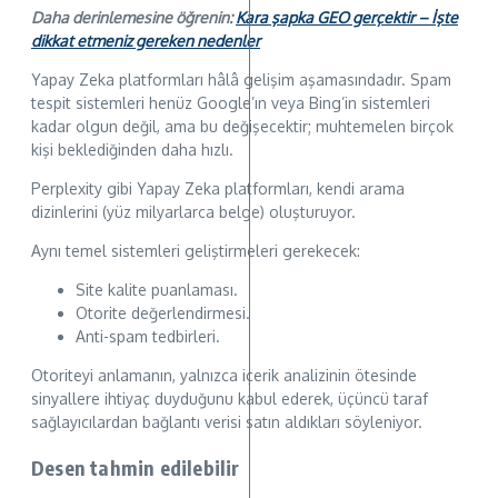
Daha derinlemesine öğrenin:
Kara şapka GEO gerçektir – İşte
dikkat etmeniz gereken nedenler
Yapay Zeka platformları hâlâ gelişim aşamasındadır. Spam
tespit sistemleri henüz Google’ın veya Bing’in sistemleri
kadar olgun değil, ama bu değişecektir; muhtemelen birçok
kişi beklediğinden daha hızlı.
Perplexity gibi Yapay Zeka platformları, kendi arama
dizinlerini (yüz milyarlarca belge) oluşturuyor.
Aynı temel sistemleri geliştirmeleri gerekecek:
Site kalite puanlaması.
Otorite değerlendirmesi.
Anti-spam tedbirleri.
Otoriteyi anlamanın, yalnızca içerik analizinin ötesinde
sinyallere ihtiyaç duyduğunu kabul ederek, üçüncü taraf
sağlayıcılardan bağlantı verisi satın aldıkları söyleniyor.
Desen tahmin edilebilir