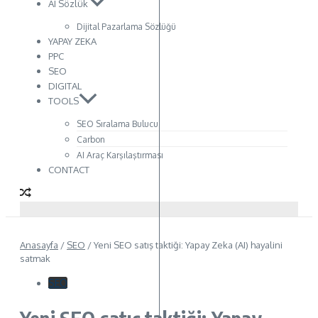
AI Sözlük
Dijital Pazarlama Sözlüğü
YAPAY ZEKA
PPC
SEO
DIGITAL
TOOLS
SEO Sıralama Bulucu
Carbon
AI Araç Karşılaştırması
CONTACT
Anasayfa
/
SEO
/
Yeni SEO satış taktiği: Yapay Zeka (AI) hayalini
satmak
SEO