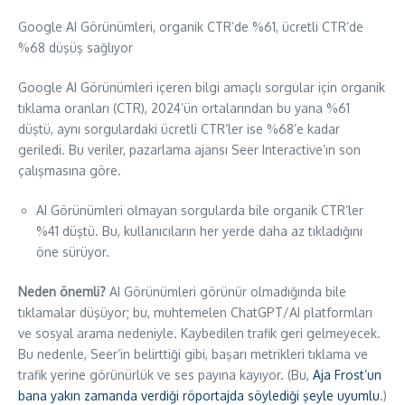
Google AI Görünümleri, organik CTR’de %61, ücretli CTR’de
%68 düşüş sağlıyor
Google AI Görünümleri içeren bilgi amaçlı sorgular için organik
tıklama oranları (CTR), 2024’ün ortalarından bu yana %61
düştü, aynı sorgulardaki ücretli CTR’ler ise %68’e kadar
geriledi. Bu veriler, pazarlama ajansı Seer Interactive’ın son
çalışmasına göre.
AI Görünümleri olmayan sorgularda bile organik CTR’ler
%41 düştü. Bu, kullanıcıların her yerde daha az tıkladığını
öne sürüyor.
Neden önemli?
AI Görünümleri görünür olmadığında bile
tıklamalar düşüyor; bu, muhtemelen ChatGPT/AI platformları
ve sosyal arama nedeniyle. Kaybedilen trafik geri gelmeyecek.
Bu nedenle, Seer’in belirttiği gibi, başarı metrikleri tıklama ve
trafik yerine görünürlük ve ses payına kayıyor. (Bu,
Aja Frost’un
bana yakın zamanda verdiği röportajda söylediği şeyle uyumlu
.)