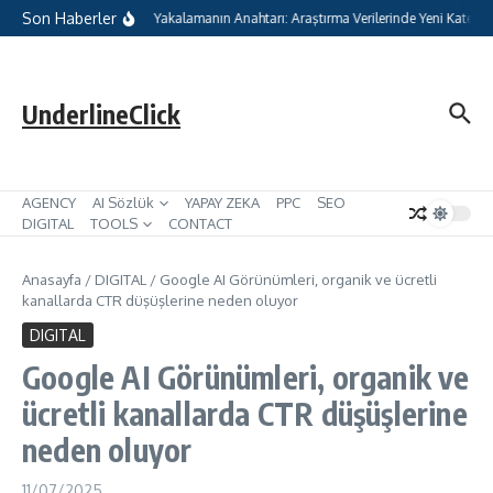
İçeriğe atla
Son Haberler
tal Pazarlamada Geleceği Yakalamanın Anahtarı: Araştırma Verilerinde Yeni Kategori
UnderlineClick
AGENCY
AI Sözlük
YAPAY ZEKA
PPC
SEO
DIGITAL
TOOLS
CONTACT
Anasayfa
/
DIGITAL
/
Google AI Görünümleri, organik ve ücretli
kanallarda CTR düşüşlerine neden oluyor
DIGITAL
Google AI Görünümleri, organik ve
ücretli kanallarda CTR düşüşlerine
neden oluyor
11/07/2025