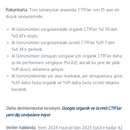
Rakamlarla
. Tüm senaryolar arasında, CTR’ler son 15 ayın en
düşük seviyelerinde:
AI Görünümleri sorgularındaki organik CTR’ler %1.76’dan
%0.61’e düştü.
AI Görünümleri sorgularındaki ücretli CTR’ler %19.7’den
%6.34’e geriledi.
AI Görünümleri olmayan sorgular için organik CTR’ler daha
iyi bir performans sergiliyor (%1.62), ancak bu yine de yıllık
%41 düşüş anlamına geliyor.
AI Görünümlerinde yer alan markalar, yer almayanlara göre
%35 daha fazla organik ve %91 daha fazla ücretli tıklama
kazandı.
Daha derinlemesine inceleyin.
Google organik ve ücretli CTR’lar
yeni dip seviyelere iniyor
Veriler hakkında
. Seer, 2024 Haziran’dan 2025 Eylül’e kadar 42