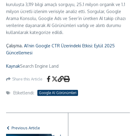
kuruluşta 3,119 bilgi amaçlı sorguyu, 25.1 milyon organik ve 1.1
milyon ücretli izlenim verisiyle analiz etti. Sorgular, Google
Arama Konsolu, Google Ads ve Seer’in üretken AI takip cihazı
verilerine dayanarak AI Görünümleri varlığı ve alıntı durumu
kullanılarak kategorize edildi.
Çalışma.
AI’nin Google CTR Üzerindeki Etkisi: Eylül 2025
Güncellemesi
Kaynak
Search Engine Land
Share this Article
Etiketlendi:
Google AI Görünümleri
Previous Article