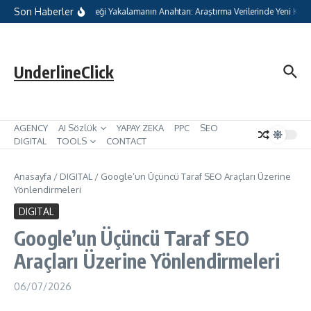
İçeriğe atla
Son Haberler
ijital Pazarlamada Geleceği Yakalamanın Anahtarı: Araştırma Verilerinde Yeni Kateg
UnderlineClick
AGENCY
AI Sözlük
YAPAY ZEKA
PPC
SEO
DIGITAL
TOOLS
CONTACT
Anasayfa
/
DIGITAL
/
Google’un Üçüncü Taraf SEO Araçları Üzerine
Yönlendirmeleri
DIGITAL
Google’un Üçüncü Taraf SEO
Araçları Üzerine Yönlendirmeleri
06/07/2026