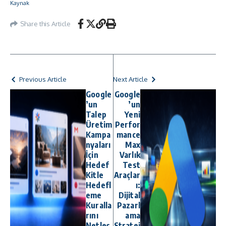
Kaynak
Share this Article
Previous Article
Next Article
Google
Google
’un
’un
Talep
Yeni
Üretim
Perfor
Kampa
mance
nyaları
Max
İçin
Varlık
Hedef
Test
Kitle
Araçlar
Hedefl
ı:
eme
Dijital
Kuralla
Pazarl
rını
ama
Netleş
Stratej