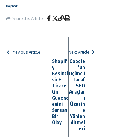
Kaynak
Share this Article
Previous Article
Next Article
Shopif
Google
y
’un
Kesinti
Üçüncü
si: E-
Taraf
Ticare
SEO
tin
Araçlar
Güvenc
ı
esini
Üzerin
Sarsan
e
Bir
Yönlen
Olay
dirmel
eri