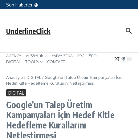
Dijital Pazarlamada Geleceği Yakalamanın
İçeriğe atla
Son Haberler
Anahtarı: Araştırma Verilerinde Yeni
Kategorileri Tespit Etmek
Microsoft Reklamları, Hedef Kitle
Reklamları için Hariç Tutulan İçerik
Terimlerini Ekliyor
UnderlineClick
AGENCY
AI Sözlük
YAPAY ZEKA
PPC
SEO
DIGITAL
TOOLS
CONTACT
Anasayfa
/
DIGITAL
/
Google’un Talep Üretim Kampanyaları İçin
Hedef Kitle Hedefleme Kurallarını Netleştirmesi
DIGITAL
Google’un Talep Üretim
Kampanyaları İçin Hedef Kitle
Hedefleme Kurallarını
Netleştirmesi