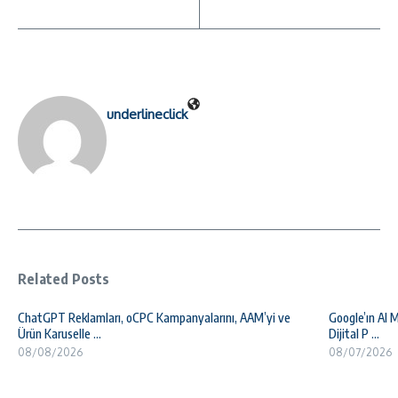
underlineclick
Related Posts
ChatGPT Reklamları, oCPC Kampanyalarını, AAM’yi ve
Google’ın AI 
Ürün Karuselle ...
Dijital P ...
08/08/2026
08/07/2026