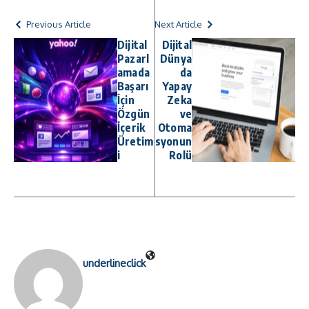
Previous Article
Next Article
Dijital
Dijital
Pazarl
Dünya
amada
da
Başarı
Yapay
İçin
Zeka
Özgün
ve
İçerik
Otoma
Üretim
syonun
i
Rolü
underlineclick