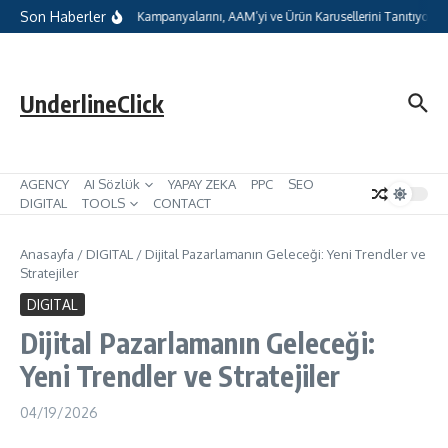
İçeriğe atla
Son Haberler
atGPT Reklamları, oCPC Kampanyalarını, AAM’yi ve Ürün Karusellerini Tanıtıyor
UnderlineClick
AGENCY
AI Sözlük
YAPAY ZEKA
PPC
SEO
DIGITAL
TOOLS
CONTACT
Anasayfa
/
DIGITAL
/
Dijital Pazarlamanın Geleceği: Yeni Trendler ve
Stratejiler
DIGITAL
Dijital Pazarlamanın Geleceği:
Yeni Trendler ve Stratejiler
04/19/2026