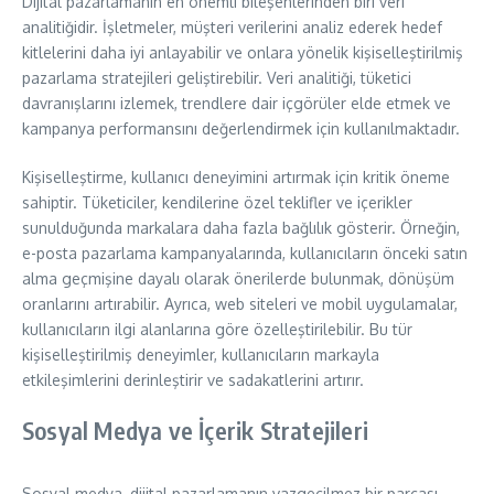
Dijital pazarlamanın en önemli bileşenlerinden biri veri
analitiğidir. İşletmeler, müşteri verilerini analiz ederek hedef
kitlelerini daha iyi anlayabilir ve onlara yönelik kişiselleştirilmiş
pazarlama stratejileri geliştirebilir. Veri analitiği, tüketici
davranışlarını izlemek, trendlere dair içgörüler elde etmek ve
kampanya performansını değerlendirmek için kullanılmaktadır.
Kişiselleştirme, kullanıcı deneyimini artırmak için kritik öneme
sahiptir. Tüketiciler, kendilerine özel teklifler ve içerikler
sunulduğunda markalara daha fazla bağlılık gösterir. Örneğin,
e-posta pazarlama kampanyalarında, kullanıcıların önceki satın
alma geçmişine dayalı olarak önerilerde bulunmak, dönüşüm
oranlarını artırabilir. Ayrıca, web siteleri ve mobil uygulamalar,
kullanıcıların ilgi alanlarına göre özelleştirilebilir. Bu tür
kişiselleştirilmiş deneyimler, kullanıcıların markayla
etkileşimlerini derinleştirir ve sadakatlerini artırır.
Sosyal Medya ve İçerik Stratejileri
Sosyal medya, dijital pazarlamanın vazgeçilmez bir parçası