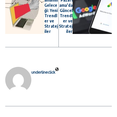
amanın
Pazarl
Gelece
ama’da
ği: Yeni
Güncel
Trendl
Trendl
er ve
er ve
Stratej
Stratej
iler
iler
underlineclick