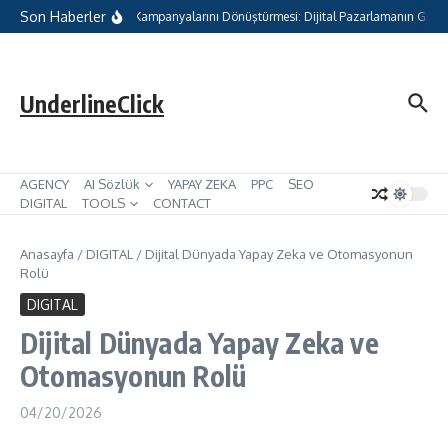
İçeriğe atla
Son Haberler
gle’ın AI Max ile Arama Kampanyalarını Dönüştürmesi: Dijital Pazarlamanın Gelece
UnderlineClick
AGENCY
AI Sözlük
YAPAY ZEKA
PPC
SEO
DIGITAL
TOOLS
CONTACT
Anasayfa
/
DIGITAL
/
Dijital Dünyada Yapay Zeka ve Otomasyonun
Rolü
DIGITAL
Dijital Dünyada Yapay Zeka ve
Otomasyonun Rolü
04/20/2026