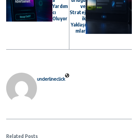
a
ürlüğü
Yardım
ve
cı
Stratej
Oluyor
ik
Yaklaşı
mlar
underlineclick
Related Posts