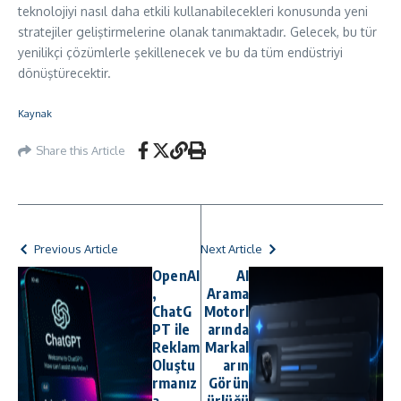
teknolojiyi nasıl daha etkili kullanabilecekleri konusunda yeni
stratejiler geliştirmelerine olanak tanımaktadır. Gelecek, bu tür
yenilikçi çözümlerle şekillenecek ve bu da tüm endüstriyi
dönüştürecektir.
Kaynak
Share this Article
Previous Article
Next Article
OpenAI
AI
,
Arama
ChatG
Motorl
PT ile
arında
Reklam
Markal
Oluştu
arın
rmanız
Görün