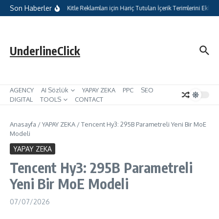
İçeriğe atla
Son Haberler
rosoft Reklamları, Hedef Kitle Reklamları için Hariç Tutulan İçerik Terimlerini Ekliyor
UnderlineClick
AGENCY
AI Sözlük
YAPAY ZEKA
PPC
SEO
DIGITAL
TOOLS
CONTACT
Anasayfa
/
YAPAY ZEKA
/
Tencent Hy3: 295B Parametreli Yeni Bir MoE
Modeli
YAPAY ZEKA
Tencent Hy3: 295B Parametreli
Yeni Bir MoE Modeli
07/07/2026