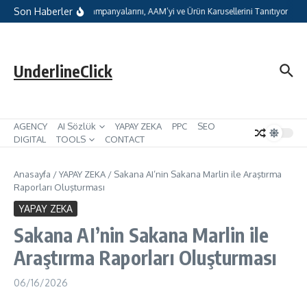
İçeriğe atla
Son Haberler
GPT Reklamları, oCPC Kampanyalarını, AAM’yi ve Ürün Karusellerini Tanıtıyor
UnderlineClick
AGENCY
AI Sözlük
YAPAY ZEKA
PPC
SEO
DIGITAL
TOOLS
CONTACT
Anasayfa
/
YAPAY ZEKA
/
Sakana AI’nin Sakana Marlin ile Araştırma
Raporları Oluşturması
YAPAY ZEKA
Sakana AI’nin Sakana Marlin ile
Araştırma Raporları Oluşturması
06/16/2026