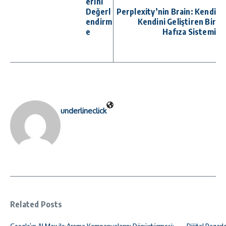
erini
Değerl
Perplexity’nin Brain: Kendi
endirm
Kendini Geliştiren Bir
e
Hafıza Sistemi
underlineclick
Related Posts