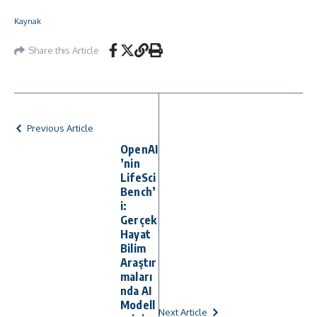
Kaynak
Share this Article
Previous Article
OpenAI
’nin
LifeSci
Bench’
i:
Gerçek
Hayat
Bilim
Araştır
maları
nda AI
Modell
Next Article