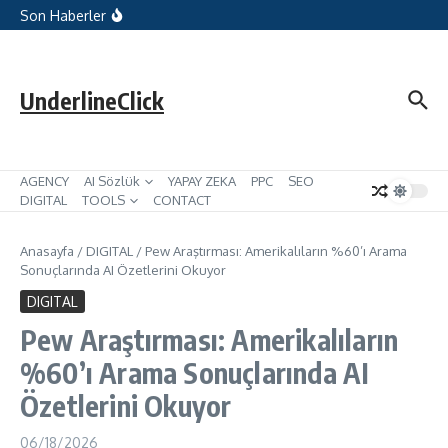
İçeriğe atla
Microsoft Reklamları, Hedef Kitle
Son Haberler
Reklamları için Hariç Tutulan İçerik
Terimlerini Ekliyor
Google’un Arama Sonuçlarında
Kullanıcıları Giriş Yapmaya Zorlaması:
Dijital Pazarlama için Çıkarımlar
UnderlineClick
AGENCY
AI Sözlük
YAPAY ZEKA
PPC
SEO
DIGITAL
TOOLS
CONTACT
Anasayfa
/
DIGITAL
/
Pew Araştırması: Amerikalıların %60’ı Arama
Sonuçlarında AI Özetlerini Okuyor
DIGITAL
Pew Araştırması: Amerikalıların
%60’ı Arama Sonuçlarında AI
Özetlerini Okuyor
06/18/2026