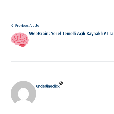
Previous Article
WebBrain: Yerel Temelli Açık Kaynaklı AI Tar
underlineclick