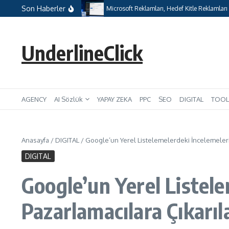
İçeriğe atla
Son Haberler
orileri Tespit Etmek
Microsoft Reklamları, Hedef Kitle Reklamları için H
UnderlineClick
AGENCY
AI Sözlük
YAPAY ZEKA
PPC
SEO
DIGITAL
TOOL
Anasayfa
/
DIGITAL
/
Google’un Yerel Listelemelerdeki İncelemeleri A
DIGITAL
Google’un Yerel Listele
Pazarlamacılara Çıkarıl