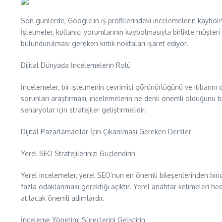
Son günlerde, Google’ın iş profillerindeki incelemelerin kaybolma
İşletmeler, kullanıcı yorumlarının kaybolmasıyla birlikte müşteri 
bulundurulması gereken kritik noktaları işaret ediyor.
Dijital Dünyada İncelemelerin Rolü
İncelemeler, bir işletmenin çevrimiçi görünürlüğünü ve itibarını
sorunları araştırması, incelemelerin ne denli önemli olduğunu bi
senaryolar için stratejiler geliştirmelidir.
Dijital Pazarlamacılar İçin Çıkarılması Gereken Dersler
Yerel SEO Stratejilerinizi Güçlendirin
Yerel incelemeler, yerel SEO’nun en önemli bileşenlerinden biridi
fazla odaklanması gerektiği açıktır. Yerel anahtar kelimeleri h
atılacak önemli adımlardır.
İnceleme Yönetimi Süreçlerini Geliştirin