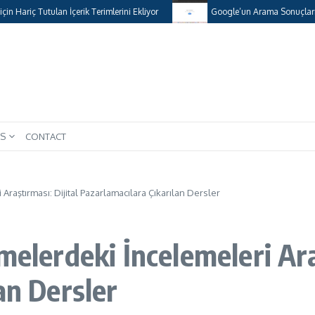
ariç Tutulan İçerik Terimlerini Ekliyor
Google’un Arama Sonuçlarında Ku
S
CONTACT
raştırması: Dijital Pazarlamacılara Çıkarılan Dersler
melerdeki İncelemeleri Araş
an Dersler