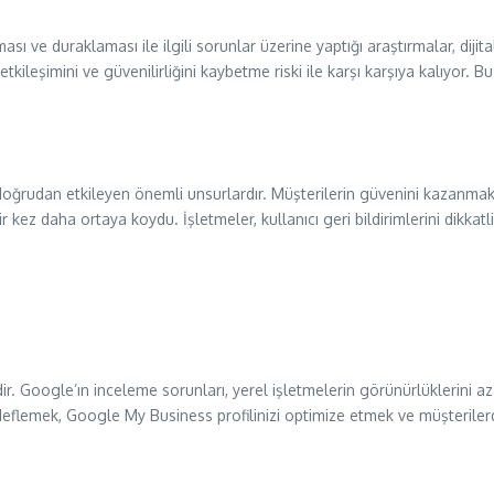
sı ve duraklaması ile ilgili sorunlar üzerine yaptığı araştırmalar, dij
etkileşimini ve güvenilirliğini kaybetme riski ile karşı karşıya kalıyor. 
 doğrudan etkileyen önemli unsurlardır. Müşterilerin güvenini kazanmak
r kez daha ortaya koydu. İşletmeler, kullanıcı geri bildirimlerini dikka
r. Google’ın inceleme sorunları, yerel işletmelerin görünürlüklerini aza
edeflemek, Google My Business profilinizi optimize etmek ve müşterile