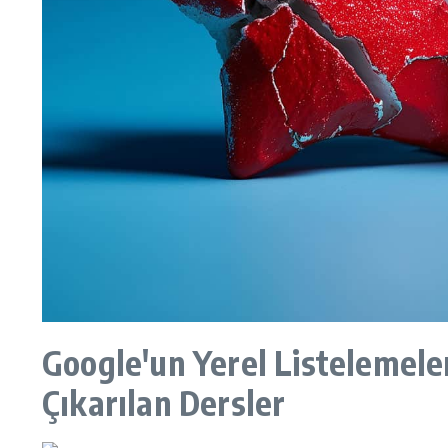
Google'un Yerel Listelemeler
Çıkarılan Dersler