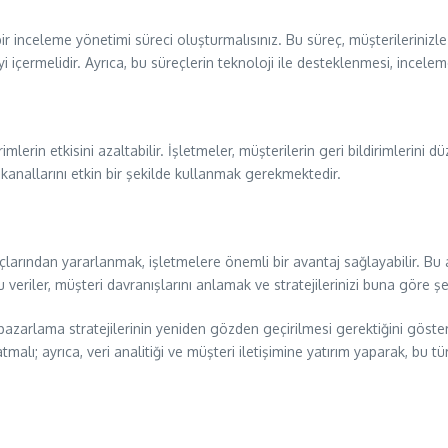
r inceleme yönetimi süreci oluşturmalısınız. Bu süreç, müşterilerinizle
yi içermelidir. Ayrıca, bu süreçlerin teknoloji ile desteklenmesi, incelem
rimlerin etkisini azaltabilir. İşletmeler, müşterilerin geri bildirimlerini
m kanallarını etkin bir şekilde kullanmak gerekmektedir.
açlarından yararlanmak, işletmelere önemli bir avantaj sağlayabilir. Bu
u veriler, müşteri davranışlarını anlamak ve stratejilerinizi buna göre şek
azarlama stratejilerinin yeniden gözden geçirilmesi gerektiğini göstermek
malı; ayrıca, veri analitiği ve müşteri iletişimine yatırım yaparak, bu t