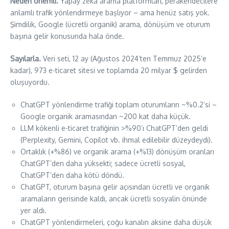
Neden önemli.
Yapay zeka arama platformları, perakendecilere
anlamlı trafik yönlendirmeye başlıyor – ama henüz satış yok.
Şimdilik, Google (ücretli organik) arama, dönüşüm ve oturum
başına gelir konusunda hala önde.
Sayılarla.
Veri seti, 12 ay (Ağustos 2024’ten Temmuz 2025’e
kadar), 973 e-ticaret sitesi ve toplamda 20 milyar $ gelirden
oluşuyordu.
ChatGPT yönlendirme trafiği toplam oturumların ~%0.2’si –
Google organik aramasından ~200 kat daha küçük.
LLM kökenli e-ticaret trafiğinin >%90’ı ChatGPT’den geldi
(Perplexity, Gemini, Copilot vb. ihmal edilebilir düzeydeydi).
Ortaklık (+%86) ve organik arama (+%13) dönüşüm oranları
ChatGPT’den daha yüksekti; sadece ücretli sosyal,
ChatGPT’den daha kötü döndü.
ChatGPT, oturum başına gelir açısından ücretli ve organik
aramaların gerisinde kaldı, ancak ücretli sosyalin önünde
yer aldı.
ChatGPT yönlendirmeleri, çoğu kanalın aksine daha düşük