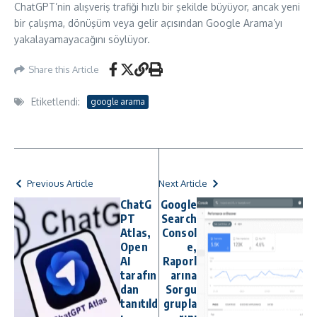
ChatGPT’nin alışveriş trafiği hızlı bir şekilde büyüyor, ancak yeni
bir çalışma, dönüşüm veya gelir açısından Google Arama’yı
yakalayamayacağını söylüyor.
Share this Article
Etiketlendi:
google arama
Previous Article
Next Article
ChatG
Google
PT
Search
Atlas,
Consol
Open
e,
AI
Raporl
tarafın
arına
dan
Sorgu
tanıtıld
grupla