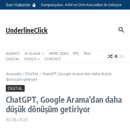
İçeriğe atla
Son Haberler
hatGPT Reklamları, oCPC Kampanyaları, AAM ve Ürün Karuselleri ile Gelişiyor
UnderlineClick
AGENCY
AI Sözlük
YAPAY ZEKA
PPC
SEO
DIGITAL
TOOLS
CONTACT
Anasayfa
/
DIGITAL
/
ChatGPT, Google Arama’dan daha düşük
dönüşüm getiriyor
DIGITAL
ChatGPT, Google Arama’dan daha
düşük dönüşüm getiriyor
10/28/2025