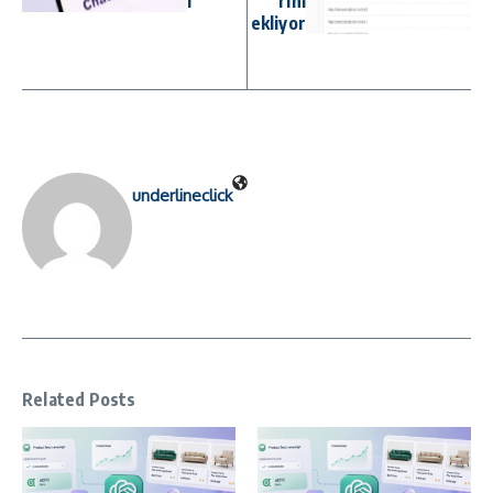
ı
rını
ekliyor
underlineclick
Related Posts