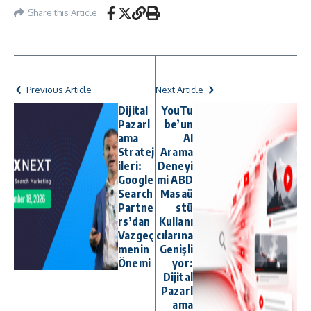
Share this Article
Previous Article
Next Article
Dijital
YouTu
Pazarl
be’un
ama
AI
Stratej
Arama
ileri:
Deneyi
Google
mi ABD
Search
Masaü
Partne
stü
rs’dan
Kullanı
Vazgeç
cılarına
menin
Genişli
Önemi
yor:
Dijital
Pazarl
ama