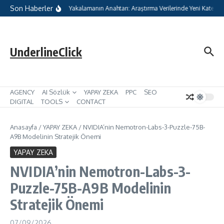
İçeriğe atla
Son Haberler
tal Pazarlamada Geleceği Yakalamanın Anahtarı: Araştırma Verilerinde Yeni Kategoril
UnderlineClick
AGENCY
AI Sözlük
YAPAY ZEKA
PPC
SEO
DIGITAL
TOOLS
CONTACT
Anasayfa
/
YAPAY ZEKA
/
NVIDIA’nin Nemotron-Labs-3-Puzzle-75B-
A9B Modelinin Stratejik Önemi
YAPAY ZEKA
NVIDIA’nin Nemotron-Labs-3-
Puzzle-75B-A9B Modelinin
Stratejik Önemi
07/09/2026