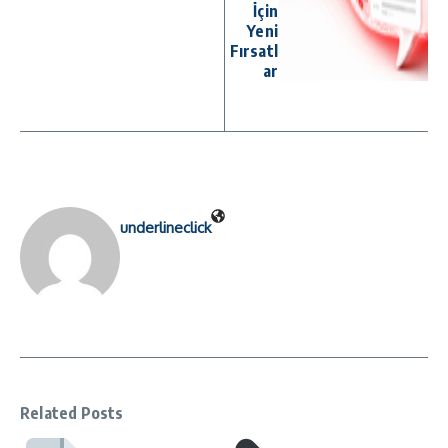
İçin
Yeni
Fırsatl
ar
underlineclick
Related Posts