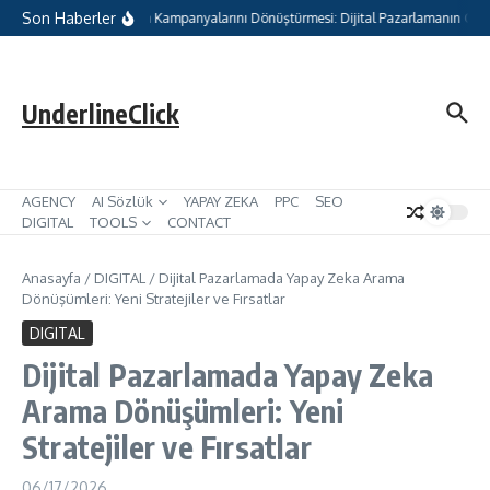
İçeriğe atla
Son Haberler
ogle’ın AI Max ile Arama Kampanyalarını Dönüştürmesi: Dijital Pazarlamanın Gele
UnderlineClick
AGENCY
AI Sözlük
YAPAY ZEKA
PPC
SEO
DIGITAL
TOOLS
CONTACT
Anasayfa
/
DIGITAL
/
Dijital Pazarlamada Yapay Zeka Arama
Dönüşümleri: Yeni Stratejiler ve Fırsatlar
DIGITAL
Dijital Pazarlamada Yapay Zeka
Arama Dönüşümleri: Yeni
Stratejiler ve Fırsatlar
06/17/2026