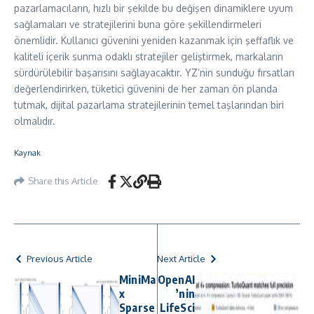
pazarlamacıların, hızlı bir şekilde bu değişen dinamiklere uyum
sağlamaları ve stratejilerini buna göre şekillendirmeleri
önemlidir. Kullanıcı güvenini yeniden kazanmak için şeffaflık ve
kaliteli içerik sunma odaklı stratejiler geliştirmek, markaların
sürdürülebilir başarısını sağlayacaktır. YZ’nin sunduğu fırsatları
değerlendirirken, tüketici güvenini de her zaman ön planda
tutmak, dijital pazarlama stratejilerinin temel taşlarından biri
olmalıdır.
Kaynak
Share this Article
Previous Article
Next Article
MiniMa
OpenAI
x
’nin
Sparse
LifeSci