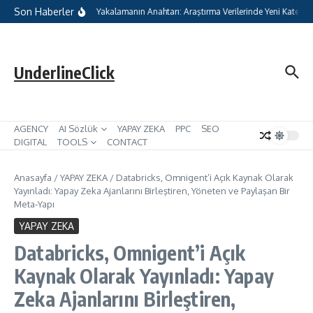
İçeriğe atla
Son Haberler
tal Pazarlamada Geleceği Yakalamanın Anahtarı: Araştırma Verilerinde Yeni Kategoril
UnderlineClick
AGENCY
AI Sözlük
YAPAY ZEKA
PPC
SEO
DIGITAL
TOOLS
CONTACT
Anasayfa
/
YAPAY ZEKA
/
Databricks, Omnigent’i Açık Kaynak Olarak
Yayınladı: Yapay Zeka Ajanlarını Birleştiren, Yöneten ve Paylaşan Bir
Meta-Yapı
YAPAY ZEKA
Databricks, Omnigent’i Açık
Kaynak Olarak Yayınladı: Yapay
Zeka Ajanlarını Birleştiren,