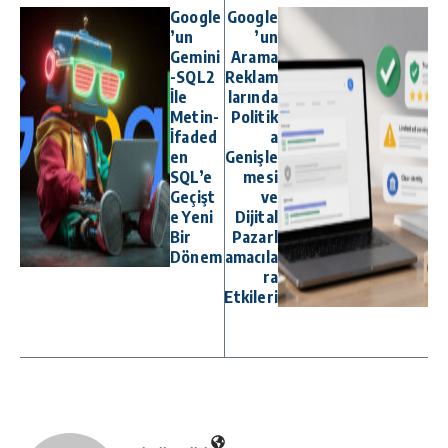
Google
Google
’un
’un
Gemini
Arama
-SQL2
Reklam
İle
larında
Metin-
Politik
İfaded
a
en
Genişle
SQL’e
mesi
Geçişt
ve
e Yeni
Dijital
Bir
Pazarl
Dönem
amacıla
ra
Etkileri